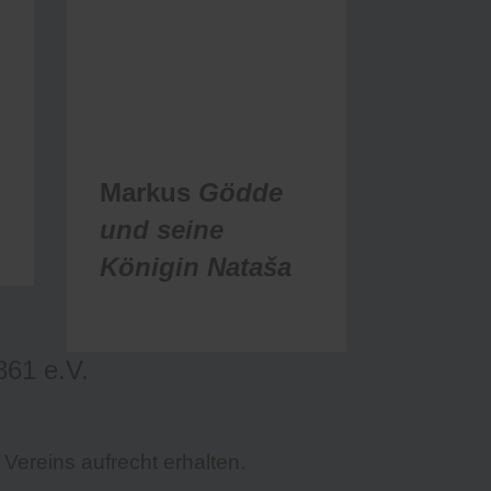
d
Markus
Gödde
und seine
Königin
Nataša
61 e.V.
 Vereins aufrecht erhalten.