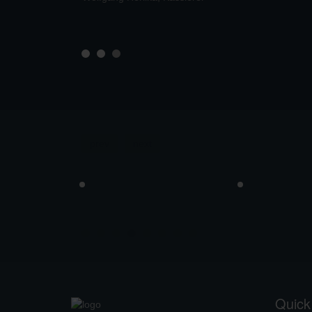
prev
next
Quick