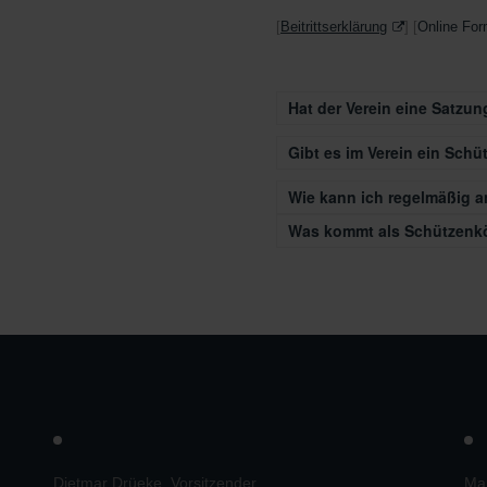
[
Beitrittserklärung
] [
Online For
Hat der Verein eine Satzun
Gibt es im Verein ein Schü
Wie kann ich regelmäßig 
Was kommt als Schützenkö
Dietmar Drüeke, Vorsitzender
Mar