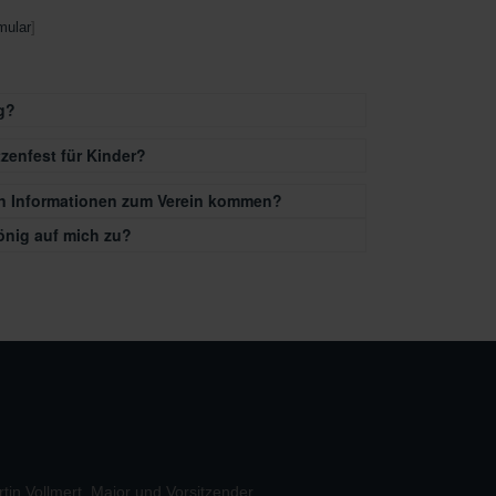
mular
]
g?
tzenfest für Kinder?
an Informationen zum Verein kommen?
nig auf mich zu?
tin Vollmert, Major und Vorsitzender
Martin Schnei