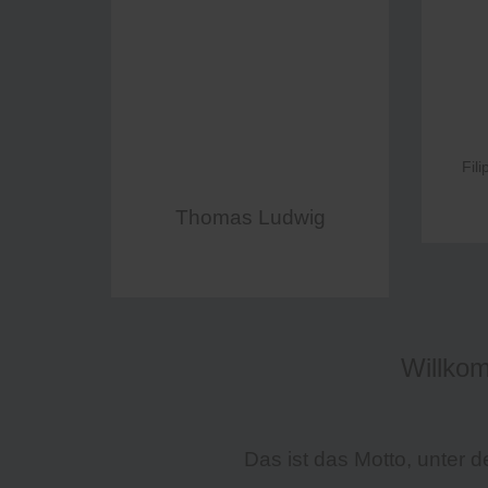
Fili
Thomas Ludwig
Willko
Das ist das Motto, unter d