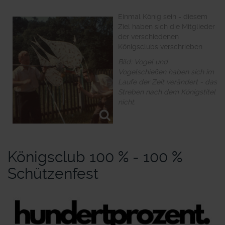
Einmal König sein - diesem
Ziel haben sich die Mitglieder
der verschiedenen
Königsclubs verschrieben.
Bild: Vogel und
Vogelschießen haben sich im
Laufe der Zeit verändert - das
Streben nach dem Königstitel
nicht.
Königsclub 100 % - 100 %
Schützenfest