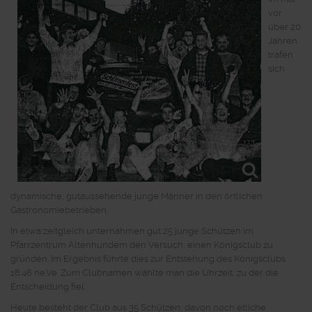
vor
über 20
Jahren
trafen
sich
dynamische, gutaussehende junge Männer in den örtlichen
Gastronomiebetrieben.
In etwa zeitgleich unternahmen gut 25 junge Schützen im
Pfarrzentrum Altenhundem den Versuch, einen Königsclub zu
gründen. Im Ergebnis führte dies zur Entstehung des Königsclubs
18:46 ne.Ve. Zum Clubnamen wählte man die Uhrzeit, zu der die
Entscheidung fiel.
Heute besteht der Club aus 35 Schützen; davon noch etliche