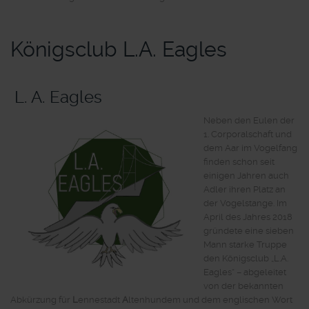
Königsclub L.A. Eagles
L. A. Eagles
Neben den Eulen der
1. Corporalschaft und
dem Aar im Vogelfang
finden schon seit
einigen Jahren auch
Adler ihren Platz an
der Vogelstange. Im
April des Jahres 2018
gründete eine sieben
Mann starke Truppe
den Königsclub „L.A.
Eagles“ – abgeleitet
von der bekannten
Abkürzung für
L
ennestadt
A
ltenhundem und dem englischen Wort