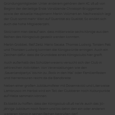
Gründungsmitglieder. Unter anderem gehören dem KC 18:46 von
Beginn der derzeitige Erste Vorsitzende Christoph Brüggemann
sowie der aktuelle Hauptmann Martin Vollmert an. Nachweislich legt
der Club somit mehr Wert auf Quantität als Qualität. So erklärt sich
auch die hohe Mitgliederzahl.
Stolz kann man darauf sein, dass mittlerweile sechs Könige aus den
Reihen des Königsclub gestellt werden konnten.
Martin Grobbel, Ralf Zeitz, Mario Sacala, Thomas Ludwig, Torsten Patt
und Thorsten Ludwig konnten die Königswürde erringen. Auch ein
Zeichen dafür, dass die Grundidee eines Königsclubs hier greift.
Auch außerhalb des Schützenwesens versucht sich der Club in
zahlreichen Aktivitäten. Von Veranstaltungen wie den
„Sauerlandpartys“ bis hin zu „Rock in den Mai“ oder Familienfesten
und Herrentouren reicht da die Bandbreite.
Neben einer großen Jubiläumsfeier mit Dosenravioli und Literweise
Lambrusco im Herbst wird ein Teil der Clubberer noch Kulturpunkte
auf Malle sammeln können.
Es bleibt zu hoffen, dass der Königsclub 18:46 ne.Ve. auch das 30-
jährige Jubiläum noch feiern und bis dahin den ein oder anderen
weiteren König in seinen Reihen begrüßen darf.