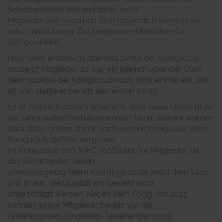
Schützenfestes bestand darin, neue
Mitglieder
aufzunehmen. Und tatsächlich konnten sie
schon nach kurzer Zeit begeisterte Menschen für
sich
gewinnen.
Nach dem ersten
Schützenfest zählte der Königsclub
stolze 17 Mitglieder. Es war ein
beeindruckender Start,
denn obwohl der Königsclub noch nicht einmal ein Jahr
alt war, stellte er
bereits den ersten König.
Es ist natürlich unwahrscheinlich, dass diese Quote über
die Jahr
e
aufrechterhalten werden kann, aber
wir werden
alles dafür geben, damit noch weitere Könige aus
dem
K
önigsclub
100%
hervorgehen
.
Im Königsclub 100 % (KC 100%)
sind nur Mitglieder, die
das Schützenfest lieben
und
es
ausgiebig
feiern.
Allerdings sollte bei
all dem Saus
und Braus, die Qualität am Gewehr nicht
unterschätzt
werden
. Neben dem König von 2023
konnten einige Mitglieder
,
b
ereits vor der
Gründung
,
den
Jungkönig
-
Titel
erlangen
.
(
2010,