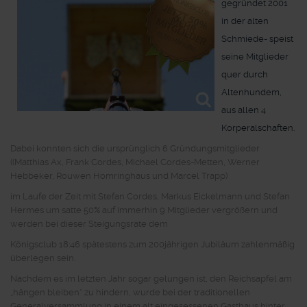
gegründet 2001
in der alten
Schmiede- speist
seine Mitglieder
quer durch
Altenhundem,
aus allen 4
Korperalschaften.
Dabei konnten sich die ursprünglich 6 Gründungsmitglieder
((Matthias Ax, Frank Cordes, Michael Cordes-Metten, Werner
Hebbeker, Rouwen Homringhaus und Marcel Trapp)
im Laufe der Zeit mit Stefan Cordes, Markus Eickelmann und Stefan
Hermes um satte 50% auf immerhin 9 Mitglieder vergrößern und
werden bei dieser Steigungsrate dem
Königsclub 18:46 spätestens zum 200jährigen Jubiläum zahlenmäßig
überlegen sein.
Nachdem es im letzten Jahr sogar gelungen ist, den Reichsapfel am
„hängen bleiben“ zu hindern, wurde bei der traditionellen
Generalversammlung in einem alt eingesessenen Gasthaus hinter