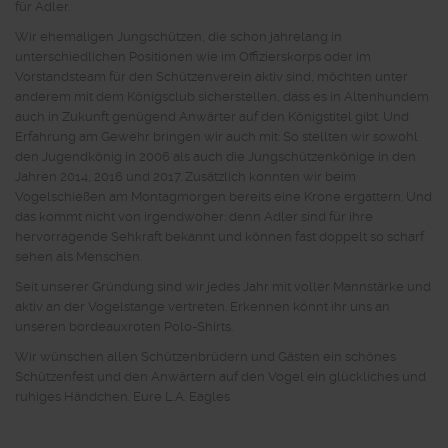
für Adler.
Wir ehemaligen Jungschützen, die schon jahrelang in
unterschiedlichen Positionen wie im Offizierskorps oder im
Vorstandsteam für den Schützenverein aktiv sind, möchten unter
anderem mit dem Königsclub sicherstellen, dass es in Altenhundem
auch in Zukunft genügend Anwärter auf den Königstitel gibt. Und
Erfahrung am Gewehr bringen wir auch mit: So stellten wir sowohl
den Jugendkönig in 2006 als auch die Jungschützenkönige in den
Jahren 2014, 2016 und 2017. Zusätzlich konnten wir beim
Vogelschießen am Montagmorgen bereits eine Krone ergattern. Und
das kommt nicht von irgendwoher: denn Adler sind für ihre
hervorragende Sehkraft bekannt und können fast doppelt so scharf
sehen als Menschen.
Seit unserer Gründung sind wir jedes Jahr mit voller Mannstärke und
aktiv an der Vogelstange vertreten. Erkennen könnt ihr uns an
unseren bordeauxroten Polo-Shirts.
Wir wünschen allen Schützenbrüdern und Gästen ein schönes
Schützenfest und den Anwärtern auf den Vogel ein glückliches und
ruhiges Händchen.
Eure L.A. Eagles