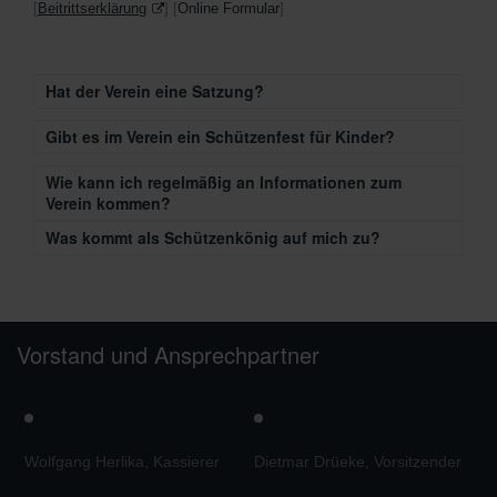
[
Beitrittserklärung
] [
Online Formular
]
Hat der Verein eine Satzung?
Gibt es im Verein ein Schützenfest für Kinder?
Wie kann ich regelmäßig an Informationen zum
Verein kommen?
Was kommt als Schützenkönig auf mich zu?
Vorstand und Ansprechpartner
Wolfgang Herlika, Kassierer
Dietmar Drüeke, Vorsitzender
M
V