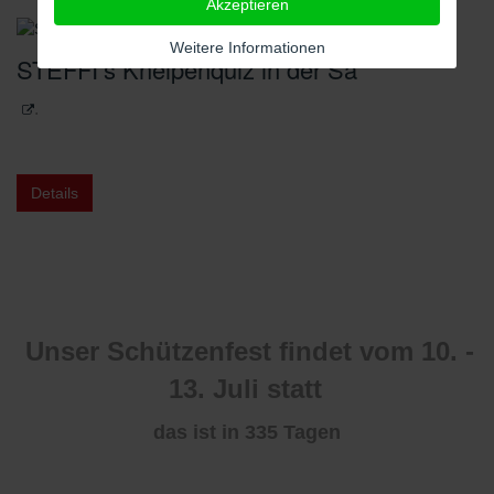
Akzeptieren
Weitere Informationen
STEFFI’s Kneipenquiz in der Sa
.
Details
Unser Schützenfest findet vom 10. -
13. Juli statt
das ist in 335
Tagen