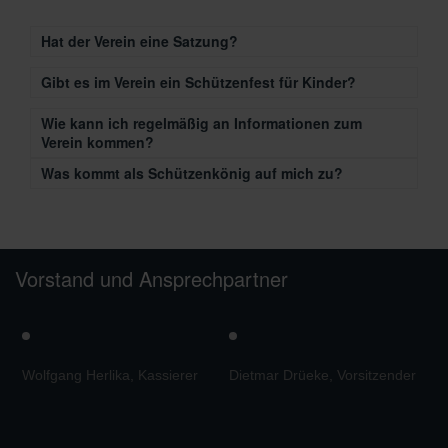
Hat der Verein eine Satzung?
Gibt es im Verein ein Schützenfest für Kinder?
Wie kann ich regelmäßig an Informationen zum
Verein kommen?
Was kommt als Schützenkönig auf mich zu?
Vorstand und Ansprechpartner
Wolfgang Herlika, Kassierer
Dietmar Drüeke, Vorsitzender
M
V