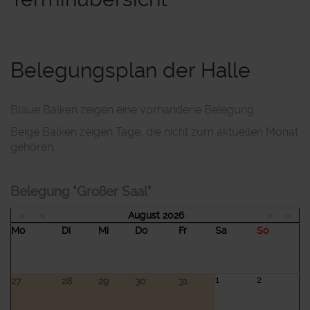
Belegungsplan der Halle
Blaue Balken zeigen eine vorhandene Belegung
Beige Balken zeigen Tage, die nicht zum aktuellen Monat
gehören.
Belegung "Großer Saal"
«
<
August
2026
>
»
Mo
Di
Mi
Do
Fr
Sa
So
1
2
27
28
29
30
31