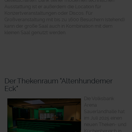
Gesellschaften. Dank seiner modernen technischen
Ausstattung ist er außerdem die Location für
Konzertveranstaltungen oder Discos. Für
Großveranstaltung mit bis zu 1600 Besuchern (stehend)
kann der große Saal auch in Kombination mit dem
kleinen Saal genutzt werden.
Der Thekenraum "Altenhundemer
Eck"
Die Volksbank
Arena
Sauerlandhalle hat
im Juli 2025 einen
neuen Theken- und
Küchenbereich in