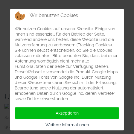
Wir benutzen Cookies
Wir nutzen Cookies auf unserer Website. Einige von
ihnen sind essenziell für den Betrieb der Seite,
während andere uns helfen, diese Website und die
Nutzererfahrung zu verbessern (Tracking Cookies).
Sie können selbst entscheiden, ob Sie die Cookies
zulassen möchten. Bitte beachten Sie, dass bei einer
Ablehnung womöglich nicht mehr alle
Funktionalitäten der Seite zur Verfügung stehen.
Diese Webseite verwendet die Produkt Google Maps
und Google Fonts von Google Inc. Durch Nutzung
dieser Webseite erklären Sie sich mit der Erfassung,
Bearbeitung sowie Nutzung der automatisiert
erhobenen Daten durch Google Inc, deren Vertreter
Übersicht:
sowie Dritter einverstanden.
Akzeptieren
Saalgrößen/Kapazität
Weitere Informationen
großer Saal: ca. 420 qm - ca. 600 qm / max. ca. 1.500