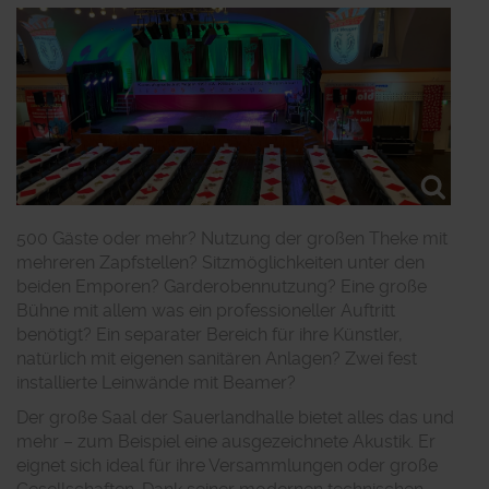
500 Gäste oder mehr? Nutzung der großen Theke mit
mehreren Zapfstellen? Sitzmöglichkeiten unter den
beiden Emporen? Garderobennutzung? Eine große
Bühne mit allem was ein professioneller Auftritt
benötigt? Ein separater Bereich für ihre Künstler,
natürlich mit eigenen sanitären Anlagen? Zwei fest
installierte Leinwände mit Beamer?
Der große Saal der Sauerlandhalle bietet alles das und
mehr – zum Beispiel eine ausgezeichnete Akustik. Er
eignet sich ideal für ihre Versammlungen oder große