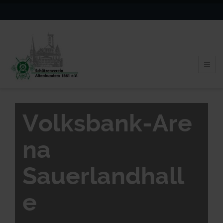
V
o
l
k
s
b
a
n
k
-
A
r
e
n
a
S
a
u
e
r
l
a
n
d
h
a
l
l
e