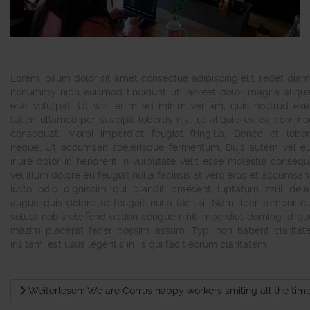
Lorem ipsum dolor sit amet consectue adipiscing elit sedet dia
nonummy nibh euismod tincidunt ut laoreet dolor magna aliq
erat volutpat. Ut wisi enim ad minim veniam, quis nostrud exe
tation ullamcorper suscipit lobortis nisl ut aliquip ex ea comm
consequat. Morbi imperdiet feugiat fringilla. Donec et lobor
neque. Ut accumsan scelerisque fermentum. Duis autem vel 
iriure dolor in hendrerit in vulputate velit esse molestie consequ
vel illum dolore eu feugiat nulla facilisis at vero eros et accumsan
iusto odio dignissim qui blandit praesent luptatum zzril dele
augue duis dolore te feugait nulla facilisi. Nam liber tempor 
soluta nobis eleifend option congue nihil imperdiet doming id q
mazim placerat facer possim assum. Typi non habent clarita
insitam; est usus legentis in iis qui facit eorum claritatem.
Weiterlesen: We are Corrus happy workers smiling all the tim