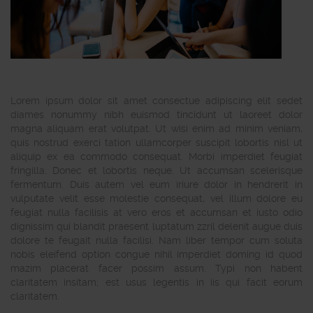
Lorem ipsum dolor sit amet consectue adipiscing elit sedet
diames nonummy nibh euismod tincidunt ut laoreet dolor
magna aliquam erat volutpat. Ut wisi enim ad minim veniam,
quis nostrud exerci tation ullamcorper suscipit lobortis nisl ut
aliquip ex ea commodo consequat. Morbi imperdiet feugiat
fringilla. Donec et lobortis neque. Ut accumsan scelerisque
fermentum. Duis autem vel eum iriure dolor in hendrerit in
vulputate velit esse molestie consequat, vel illum dolore eu
feugiat nulla facilisis at vero eros et accumsan et iusto odio
dignissim qui blandit praesent luptatum zzril delenit augue duis
dolore te feugait nulla facilisi. Nam liber tempor cum soluta
nobis eleifend option congue nihil imperdiet doming id quod
mazim placerat facer possim assum. Typi non habent
claritatem insitam; est usus legentis in iis qui facit eorum
claritatem.