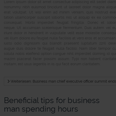
Lorem ipsum dolor sit amet consectue adipiscing elit sedet dia
nonummy nibh euismod tincidunt ut laoreet dolor magna aliq
erat volutpat. Ut wisi enim ad minim veniam, quis nostrud exe
tation ullamcorper suscipit lobortis nisl ut aliquip ex ea comm
consequat. Morbi imperdiet feugiat fringilla. Donec et lobor
neque. Ut accumsan scelerisque fermentum. Duis autem vel 
iriure dolor in hendrerit in vulputate velit esse molestie consequ
vel illum dolore eu feugiat nulla facilisis at vero eros et accumsan
iusto odio dignissim qui blandit praesent luptatum zzril dele
augue duis dolore te feugait nulla facilisi. Nam liber tempor 
soluta nobis eleifend option congue nihil imperdiet doming id q
mazim placerat facer possim assum. Typi non habent clarita
insitam; est usus legentis in iis qui facit eorum claritatem.
Weiterlesen: Business man chief executive officer summit end
Beneficial tips for business
man spending hours