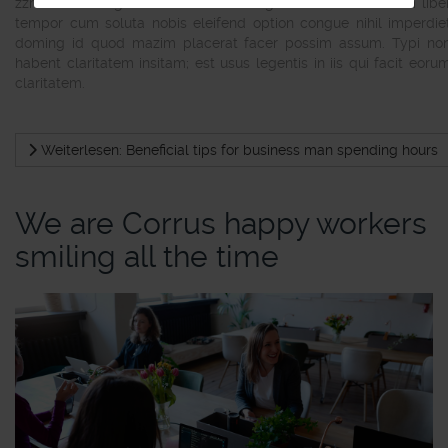
zzril delenit augue duis dolore te feugait nulla facilisi. Nam libe
tempor cum soluta nobis eleifend option congue nihil imperdie
doming id quod mazim placerat facer possim assum. Typi no
habent claritatem insitam; est usus legentis in iis qui facit eoru
claritatem.
Weiterlesen: Beneficial tips for business man spending hours
We are Corrus happy workers
smiling all the time