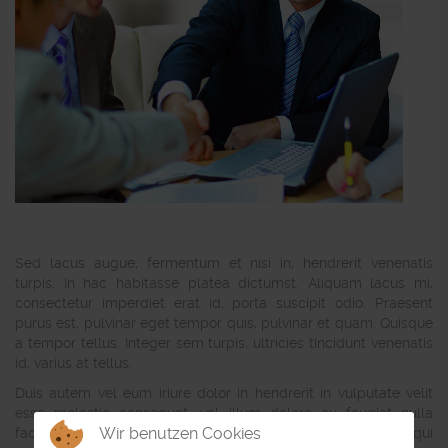
Sed lacus augue, fermentum et nisi in, hendrerit venenatis
turpis. In hac habitasse platea dictumst. Aliquam lacus mi,
consectetur imperdiet erat id, porta suscipit odio. Praesent
purus est, pulvinar eget tempor quis, pulvinar et quam. Quisque
a tempor tellus. Integer sem turpis, ultricies tincidunt venenatis
id, varius at tellus.
Duis autem vel eum iriure dolor in hendrerit in vulputate velit
esse molestie consequat, vel illum dolore eu feugiat nulla
Wir benutzen Cookies
facilisis at vero eros et accumsan et iusto odio dignissim qui