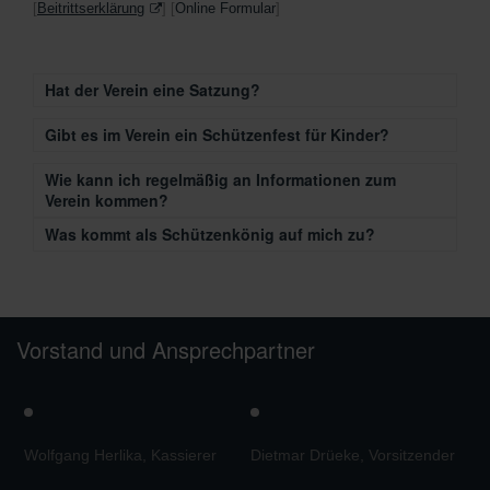
[
Beitrittserklärung
] [
Online Formular
]
Hat der Verein eine Satzung?
Gibt es im Verein ein Schützenfest für Kinder?
Wie kann ich regelmäßig an Informationen zum
Verein kommen?
Was kommt als Schützenkönig auf mich zu?
Vorstand und Ansprechpartner
Wolfgang Herlika, Kassierer
Dietmar Drüeke, Vorsitzender
M
V