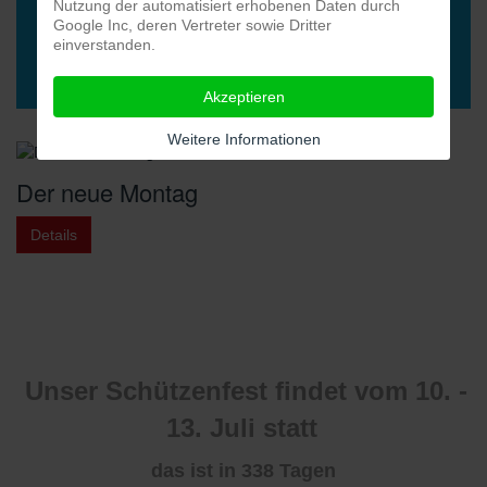
Nutzung der automatisiert erhobenen Daten durch
Der neue Montag
Google Inc, deren Vertreter sowie Dritter
einverstanden.
Komische Zeiten von Guido Cant
Akzeptieren
Weitere Informationen
Der neue Montag
Details
Unser Schützenfest findet vom 10. -
13. Juli statt
das ist in 338
Tagen