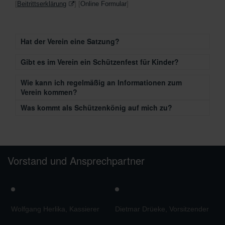
[
Beitrittserklärung
] [
Online Formular
]
Hat der Verein eine Satzung?
Gibt es im Verein ein Schützenfest für Kinder?
Wie kann ich regelmäßig an Informationen zum
Verein kommen?
Was kommt als Schützenkönig auf mich zu?
Vorstand und Ansprechpartner
Wolfgang Herlika, Kassierer
Dietmar Drüeke, Vorsitzender
M
V