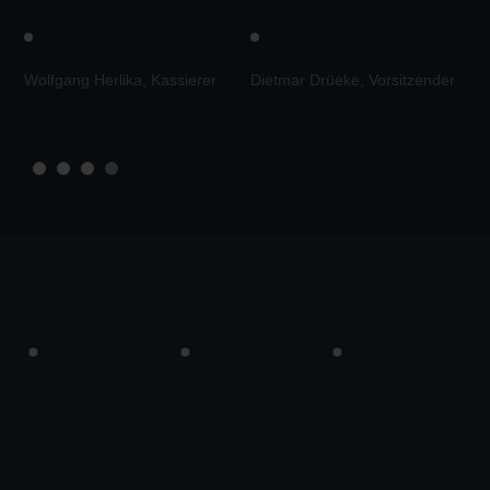
prev
next
Besucht uns auf den Social Media Kanälen