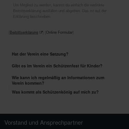
[
Beitrittserklärung
] [
Online Formular
]
Hat der Verein eine Satzung?
Gibt es im Verein ein Schützenfest für Kinder?
Wie kann ich regelmäßig an Informationen zum
Verein kommen?
Was kommt als Schützenkönig auf mich zu?
Vorstand und Ansprechpartner
Wolfgang Herlika, Kassierer
Dietmar Drüeke, Vorsitzender
M
V