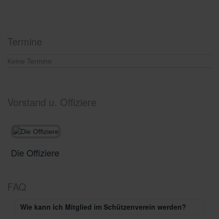
Keine Termine
Vorstand u. Offiziere
Die Offiziere
D
FAQ
Wie kann ich Mitglied im Schützenverein werden?
Um Mitglied zu werden, kannst du einfach die verlinkte
Beitrittserklärung ausfüllen und abgeben. Das ist auf der
Erklärung beschrieben.