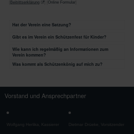
[
Beitrittserklärung
] [
Online Formular
]
Hat der Verein eine Satzung?
Gibt es im Verein ein Schützenfest für Kinder?
Wie kann ich regelmäßig an Informationen zum
Verein kommen?
Was kommt als Schützenkönig auf mich zu?
Vorstand und Ansprechpartner
Wolfgang Herlika, Kassierer
Dietmar Drüeke, Vorsitzender
M
V