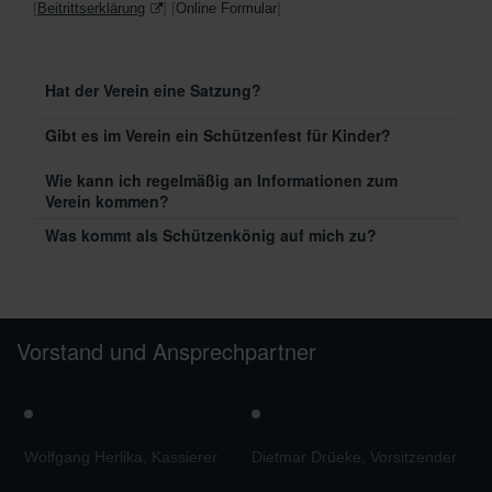
[
Beitrittserklärung
] [
Online Formular
]
Hat der Verein eine Satzung?
Gibt es im Verein ein Schützenfest für Kinder?
Wie kann ich regelmäßig an Informationen zum
Verein kommen?
Was kommt als Schützenkönig auf mich zu?
Vorstand und Ansprechpartner
Wolfgang Herlika, Kassierer
Dietmar Drüeke, Vorsitzender
M
V