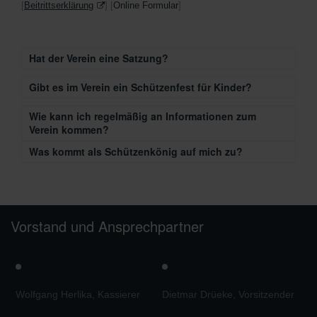
[
Beitrittserklärung
] [
Online Formular
]
Hat der Verein eine Satzung?
Gibt es im Verein ein Schützenfest für Kinder?
Wie kann ich regelmäßig an Informationen zum
Verein kommen?
Was kommt als Schützenkönig auf mich zu?
Vorstand und Ansprechpartner
Wolfgang Herlika, Kassierer
Dietmar Drüeke, Vorsitzender
M
V