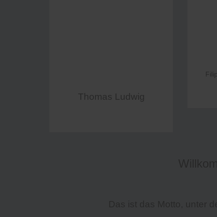
Fili
Thomas Ludwig
Willko
Das ist das Motto, unter d