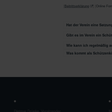
[
Beitrittserklärung
] [
Online For
Hat der Verein eine Satzun
Gibt es im Verein ein Schü
Wie kann ich regelmäßig 
Was kommt als Schützenkö
Dietmar Drüeke, Vorsitzender
Mar