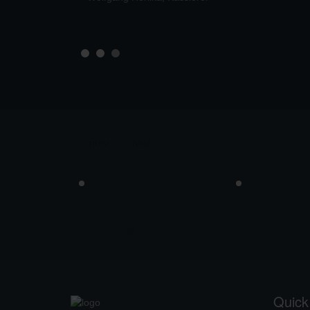
prev
next
Quick