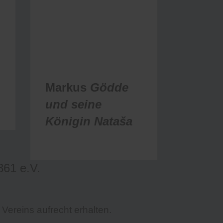
d
Markus
Gödde
und seine
Königin
Nataša
61 e.V.
 Vereins aufrecht erhalten.