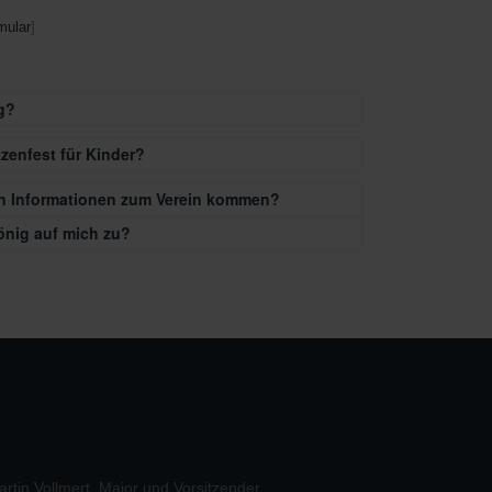
mular
]
g?
tzenfest für Kinder?
an Informationen zum Verein kommen?
nig auf mich zu?
tin Vollmert, Major und Vorsitzender
Martin Schnei