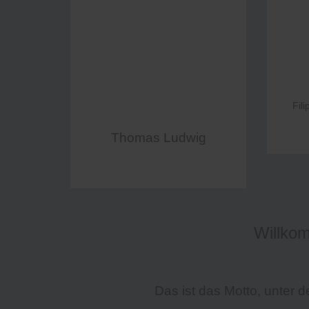
Fili
Thomas Ludwig
Willko
Das ist das Motto, unter d