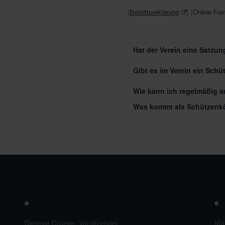
[
Beitrittserklärung
] [
Online For
Hat der Verein eine Satzun
Gibt es im Verein ein Schü
Wie kann ich regelmäßig 
Was kommt als Schützenkö
Dietmar Drüeke, Vorsitzender
Mar