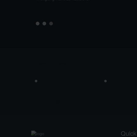
prev
next
Quick