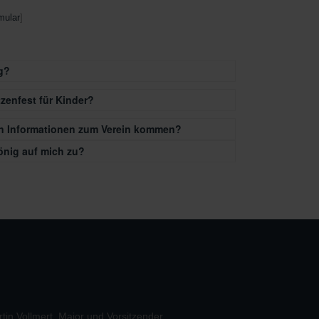
mular
]
g?
tzenfest für Kinder?
an Informationen zum Verein kommen?
nig auf mich zu?
tin Vollmert, Major und Vorsitzender
Martin Schnei