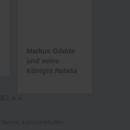
d
Markus
Gödde
und seine
Königin
Nataša
61 e.V.
 Vereins aufrecht erhalten.