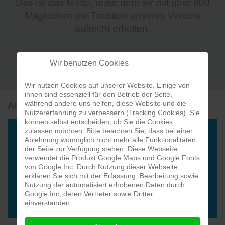
Das ist das Motto, unter dem wir mit über 800
Mitgliedern die Tradition unseres Vereins
aufrecht erhalten.
Autolink
Wir benutzen Cookies
Wir nutzen Cookies auf unserer Website. Einige von
ihnen sind essenziell für den Betrieb der Seite,
Aktuelles vom Verein
während andere uns helfen, diese Website und die
Nutzererfahrung zu verbessern (Tracking Cookies). Sie
können selbst entscheiden, ob Sie die Cookies
zulassen möchten. Bitte beachten Sie, dass bei einer
FRONTM3N – NOW AND TH3N – TOUR
Ablehnung womöglich nicht mehr alle Funktionalitäten
der Seite zur Verfügung stehen. Diese Webseite
STEFFI’s Kneipenquiz in der Sa
verwendet die Produkt Google Maps und Google Fonts
von Google Inc. Durch Nutzung dieser Webseite
erklären Sie sich mit der Erfassung, Bearbeitung sowie
Der WhatsApp-Newsletter zieht
Nutzung der automatisiert erhobenen Daten durch
Google Inc, deren Vertreter sowie Dritter
Komische Zeiten von Guido Cant
einverstanden.