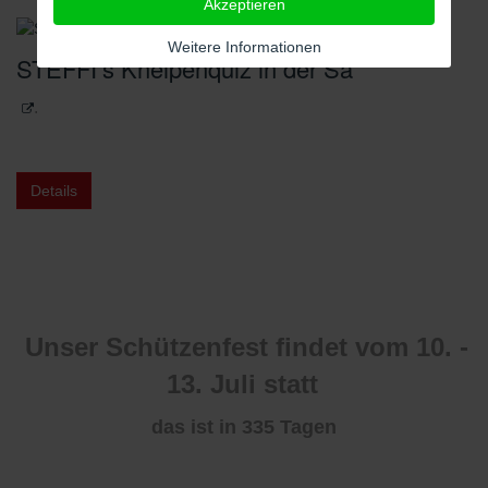
Akzeptieren
Weitere Informationen
STEFFI’s Kneipenquiz in der Sa
.
Details
Unser Schützenfest findet vom 10. -
13. Juli statt
das ist in 335
Tagen