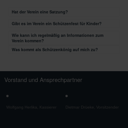
Hat der Verein eine Satzung?
Gibt es im Verein ein Schützenfest für Kinder?
Wie kann ich regelmäßig an Informationen zum
Verein kommen?
Was kommt als Schützenkönig auf mich zu?
Vorstand und Ansprechpartner
Wolfgang Herlika, Kassierer
Dietmar Drüeke, Vorsitzender
M
V