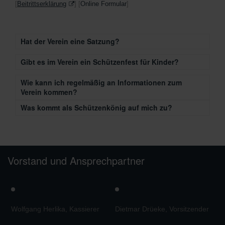
[
Beitrittserklärung
] [
Online Formular
]
Hat der Verein eine Satzung?
Gibt es im Verein ein Schützenfest für Kinder?
Wie kann ich regelmäßig an Informationen zum
Verein kommen?
Was kommt als Schützenkönig auf mich zu?
Vorstand und Ansprechpartner
Wolfgang Herlika, Kassierer
Dietmar Drüeke, Vorsitzender
M
V