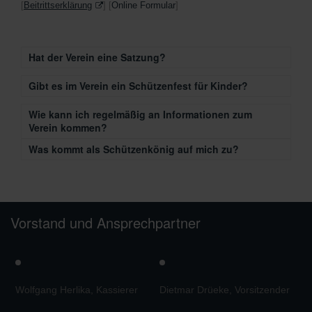
[
Beitrittserklärung
] [
Online Formular
]
Hat der Verein eine Satzung?
Gibt es im Verein ein Schützenfest für Kinder?
Wie kann ich regelmäßig an Informationen zum
Verein kommen?
Was kommt als Schützenkönig auf mich zu?
Vorstand und Ansprechpartner
Wolfgang Herlika, Kassierer
Dietmar Drüeke, Vorsitzender
M
V