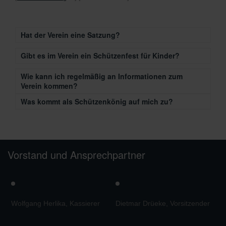
Hat der Verein eine Satzung?
Gibt es im Verein ein Schützenfest für Kinder?
Wie kann ich regelmäßig an Informationen zum
Verein kommen?
Was kommt als Schützenkönig auf mich zu?
Vorstand und Ansprechpartner
Wolfgang Herlika, Kassierer
Dietmar Drüeke, Vorsitzender
M
V