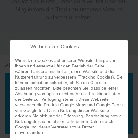
Das ist das Motto, unter dem wir mit über 800
Mitgliedern die Tradition unseres Vereins
aufrecht erhalten.
Autolink
Wir benutzen Cookies
Wir nutzen Cookies auf unserer Website. Einige von
Aktuelles vom Verein
ihnen sind essenziell für den Betrieb der Seite,
während andere uns helfen, diese Website und die
Nutzererfahrung zu verbessern (Tracking Cookies). Sie
können selbst entscheiden, ob Sie die Cookies
FRONTM3N – NOW AND TH3N – TOUR
zulassen möchten. Bitte beachten Sie, dass bei einer
Ablehnung womöglich nicht mehr alle Funktionalitäten
STEFFI’s Kneipenquiz in der Sa
der Seite zur Verfügung stehen. Diese Webseite
verwendet die Produkt Google Maps und Google Fonts
Der WhatsApp-Newsletter zieht
von Google Inc. Durch Nutzung dieser Webseite
erklären Sie sich mit der Erfassung, Bearbeitung sowie
Komische Zeiten von Guido Cant
Nutzung der automatisiert erhobenen Daten durch
Google Inc, deren Vertreter sowie Dritter
einverstanden.